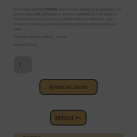
Ce fondant parfum
citrouille
aux senteurs sucrées et gourmandes est
garanti sans CMR, phtalates et matières animales. Il a été conçu et
sélectionné à Grasse pour ses qualités olfactives optimales. Nos
bougies et fondants parfumés sont des produits naturels faits à la
main.
Consulter la fiche parfum : A venir
Vendu à l’unité
quantité
de
Macaron
citrouille
Ajouter au panier
retour