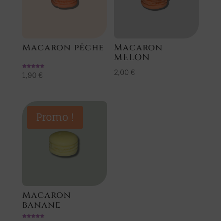
Macaron pêche
Macaron
MELON
2,00
€
Note
1,90
€
5.00
sur 5
Promo !
Macaron
banane