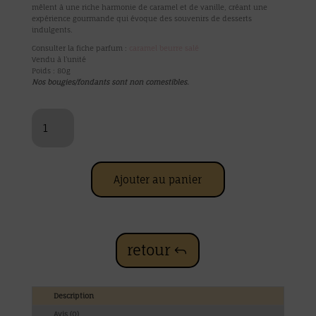
mêlent à une riche harmonie de caramel et de vanille, créant une
expérience gourmande qui évoque des souvenirs de desserts
indulgents.
Consulter la fiche parfum :
caramel beurre salé
Vendu à l’unité
Poids : 80g
Nos bougies/fondants sont non comestibles.
quantité
de
Mini
bougie
CARAMEL
BEURRE
Ajouter au panier
SALE
retour
Description
Avis (0)