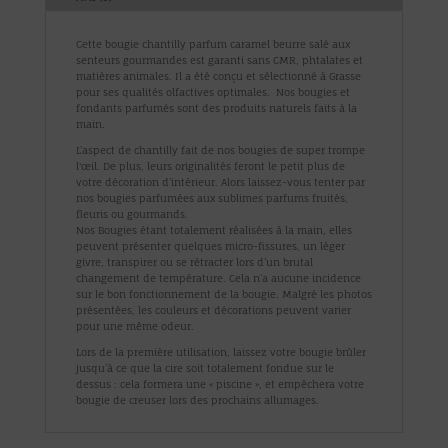
Cette bougie chantilly parfum caramel beurre salé
aux
senteurs gourmandes est garanti sans CMR, phtalates et
matières animales. Il a été conçu et sélectionné à Grasse
pour ses qualités olfactives optimales. Nos bougies et
fondants parfumés sont des produits naturels faits à la
main.
L’aspect de chantilly fait de nos bougies de super trompe
l'œil. De plus, leurs originalités feront le petit plus de
votre décoration d’intérieur. Alors laissez-vous tenter par
nos bougies parfumées aux sublimes parfums fruités,
fleuris ou gourmands.
Nos Bougies étant totalement réalisées à la main, elles
peuvent présenter quelques micro-fissures, un léger
givre, transpirer ou se rétracter lors d’un brutal
changement de température. Cela n’a aucune incidence
sur le bon fonctionnement de la bougie. Malgré les photos
présentées, les couleurs et décorations peuvent varier
pour une même odeur.
Lors de la première utilisation, laissez votre bougie brûler
jusqu’à ce que la cire soit totalement fondue sur le
dessus : cela formera une « piscine », et empêchera votre
bougie de creuser lors des prochains allumages.