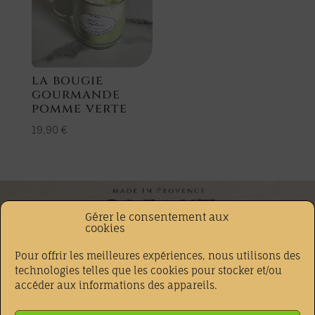
la bougie
gourmande
pomme verte
19,90
€
Gérer le consentement aux
cookies
Téléphone
Adresse
Pour offrir les meilleures expériences, nous utilisons des
07.71.26.09.86
37 Boulevard gambetta
technologies telles que les cookies pour stocker et/ou
accéder aux informations des appareils.
83390 CUERS
Email