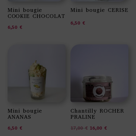
Mini bougie
Mini bougie CERISE
COOKIE CHOCOLAT
6,50
€
6,50
€
Mini bougie
Chantilly ROCHER
ANANAS
PRALINE
Le prix initial était : 
Le prix actuel
6,50
€
17,00
€
16,00
€