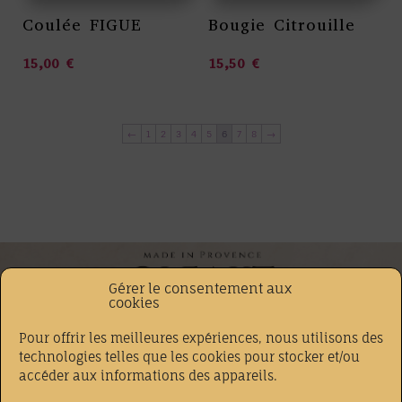
Coulée FIGUE
Bougie Citrouille
15,00
€
15,50
€
←
1
2
3
4
5
6
7
8
→
Gérer le consentement aux
cookies
Téléphone
Adresse
Pour offrir les meilleures expériences, nous utilisons des
07.71.26.09.86
37 Boulevard gambetta
technologies telles que les cookies pour stocker et/ou
accéder aux informations des appareils.
83390 CUERS
Email