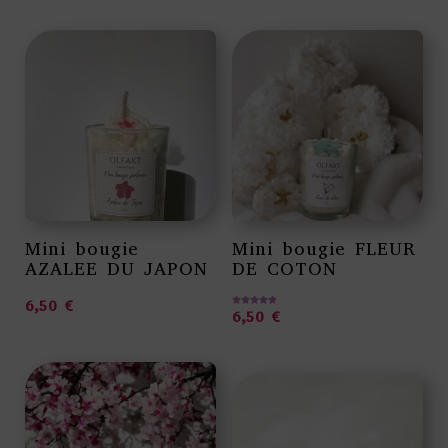
Mini bougie
Mini bougie FLEUR
AZALEE DU JAPON
DE COTON
6,50
€
6,50
€
Note
5.00
sur 5