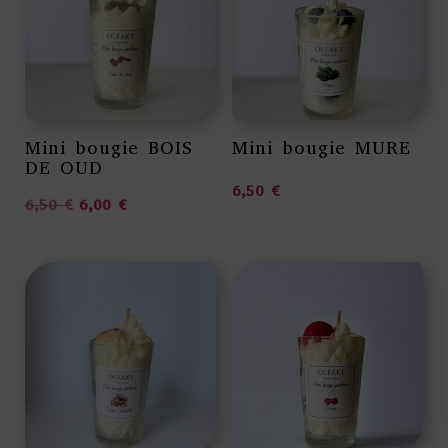
Mini bougie BOIS
Mini bougie MURE
DE OUD
6,50
€
Le prix initial était : 6,50 €.
Le prix actuel est : 6,00 €.
6,50
€
6,00
€