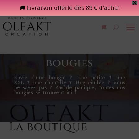
X
🚚 Livraison offerte dès 89 € d'achat
Toutes les
bougies
Envie d'une bougie ? Une petite ? une
XXL ? une chantilly ? Une coulée ? Vous
ne savez pas ? Pas de panique, toutes nos
bougies se trouvent ici !
La boutique